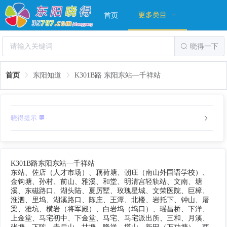
更多类目
首页
晓得一下
首页
东阳知道
K301B路 东阳东站—千祥站
晓得提示
K301B路东阳东站—千祥站
东站、佐店（人才市场）、藕荷塘、朝庄（南山外国语学校）、
金钩塘、孙村、前山、雅溪、和堂、明清宫轻轨站、文南、塘
溪、东磁路口、湖头陆、夏厉墅、玫瑰星城、文荣医院、巨樟、
淮泗、里坞、湖溪路口、陈庄、王潭、北楼、岩托下、钟山、屠
梁、雅坑、横岩（将军殿）、白岩坞（坞口）、瑶昌桥、下洋、
上金堂、马宅初中、下金堂、马宅、马宅派出所、三和、月溪、