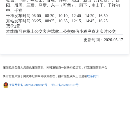
张塘、下陈、寺后山、甘塘、降祥、塔山、新田（万功塘）、西
阳、后周、三联、马墅、东一（可留）、殿下，南山干、千祥初
中、千祥
千祥发车时间:06:00、08:30、10:10、12:40、14:20、16:50
东站发车时间:06:25、08:05、10:35、12:15、14:45、16:25
票价2元
本线路可在掌上公交客户端掌上公交微信小程序查询实时公交
更新时间：2026-05-17
东阳晓得免费为您提供东阳信息，同时邀请您一起来添砖加瓦，打造东阳信息平台
所有信息来源于网友奉献和网络收集整理，如有侵犯或纠正信息请
联系我们
浙公网安备 33078302100194号
浙ICP备2023019167号