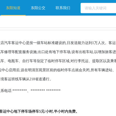
东阳知道
东阳公交
联系我们
横店汽车客运中心是按一级车站标准建设的,日发送能力达到1万人次。客运中
车修理等配套服务设施;出口处有地下停车场,设有出租车站,以增加旅客进
托车、电瓶车、自行车等划定了临时停车区域;对行李托运、提取区以及乘
运中心启用后,设在明清宫苑景区前的临时停车点就会关闭,所有车辆进站
境客运班线车辆从218省道通行。
系电话:
********
、
********
********
:客运中心地下停车场停车5元/小时,半小时内免费。