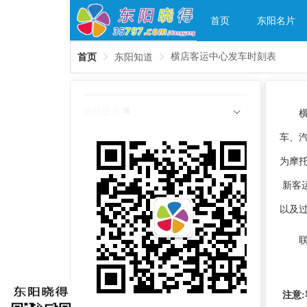
首页
东阳名片
横店客运中心发车时刻表
首页
东阳知道
晓得提示
车、汽
为摩
新客
以及过
联
注意