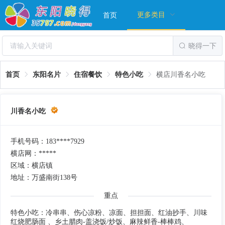
更多类目
首页
晓得一下
首页
东阳名片
住宿餐饮
特色小吃
横店川香名小吃
川香名小吃
手机号码：183****7929
横店网：*****
区域：横店镇
地址：万盛南街138号
重点
特色小吃：冷串串、伤心凉粉、凉面、担担面、红油抄手、川味
红烧肥肠面 、乡土腊肉-盖浇饭/炒饭、麻辣鲜香-棒棒鸡、